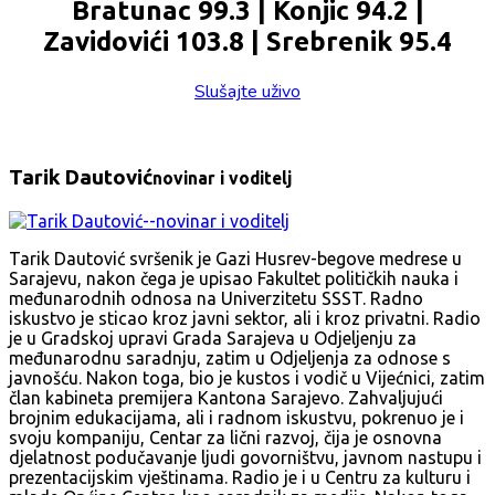
Bratunac 99.3 | Konjic 94.2 |
Zavidovići 103.8 | Srebrenik 95.4
Slušajte uživo
Tarik Dautović
novinar i voditelj
Tarik Dautović svršenik je Gazi Husrev-begove medrese u
Sarajevu, nakon čega je upisao Fakultet političkih nauka i
međunarodnih odnosa na Univerzitetu SSST. Radno
iskustvo je sticao kroz javni sektor, ali i kroz privatni. Radio
je u Gradskoj upravi Grada Sarajeva u Odjeljenju za
međunarodnu saradnju, zatim u Odjeljenja za odnose s
javnošću. Nakon toga, bio je kustos i vodič u Vijećnici, zatim
član kabineta premijera Kantona Sarajevo. Zahvaljujući
brojnim edukacijama, ali i radnom iskustvu, pokrenuo je i
svoju kompaniju, Centar za lični razvoj, čija je osnovna
djelatnost podučavanje ljudi govorništvu, javnom nastupu i
prezentacijskim vještinama. Radio je i u Centru za kulturu i