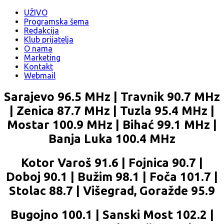
UŽIVO
Programska šema
Redakcija
Klub prijatelja
O nama
Marketing
Kontakt
Webmail
Sarajevo 96.5 MHz | Travnik 90.7 MHz
| Zenica 87.7 MHz | Tuzla 95.4 MHz |
Mostar 100.9 MHz | Bihać 99.1 MHz |
Banja Luka 100.4 MHz
Kotor Varoš 91.6 | Fojnica 90.7 |
Doboj 90.1 | Bužim 98.1 | Foča 101.7 |
Stolac 88.7 | Višegrad, Goražde 95.9
Bugojno 100.1 | Sanski Most 102.2 |