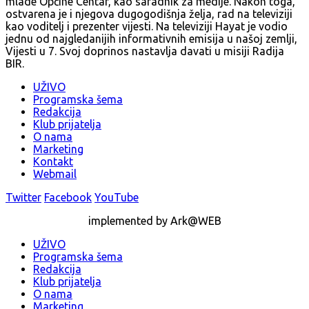
mlade Općine Centar, kao saradnik za medije. Nakon toga,
ostvarena je i njegova dugogodišnja želja, rad na televiziji
kao voditelj i prezenter vijesti. Na televiziji Hayat je vodio
jednu od najgledanijih informativnih emisija u našoj zemlji,
Vijesti u 7. Svoj doprinos nastavlja davati u misiji Radija
BIR.
UŽIVO
Programska šema
Redakcija
Klub prijatelja
O nama
Marketing
Kontakt
Webmail
Twitter
Facebook
YouTube
implemented by Ark@WEB
UŽIVO
Programska šema
Redakcija
Klub prijatelja
O nama
Marketing