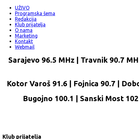
UŽIVO
Programska šema
Redakcija
Klub prijatelja
O nama
Marketing
Kontakt
Webmail
Sarajevo 96.5 MHz | Travnik 90.7 MHz
Kotor Varoš 91.6 | Fojnica 90.7 | Dobo
Bugojno 100.1 | Sanski Most 102.2
Klub prijatelja