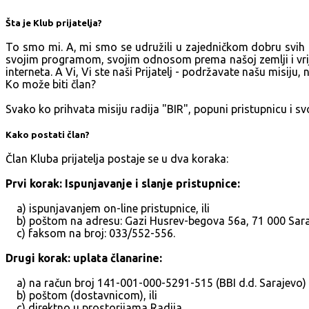
Šta je Klub prijatelja?
To smo mi. A, mi smo se udružili u zajedničkom dobru svih n
svojim programom, svojim odnosom prema našoj zemlji i vrijedn
interneta. A Vi, Vi ste naši Prijatelj - podržavate našu misij
Ko može biti član?
Svako ko prihvata misiju radija "BIR", popuni pristupnicu i sv
Kako postati član?
Član Kluba prijatelja postaje se u dva koraka:
Prvi korak: Ispunjavanje i slanje pristupnice:
a) ispunjavanjem on-line pristupnice, ili
b) poštom na adresu: Gazi Husrev-begova 56a, 71 000 Saraje
c) faksom na broj: 033/552-556.
Drugi korak: uplata članarine:
a) na račun broj 141-001-000-5291-515 (BBI d.d. Sarajevo) 
b) poštom (dostavnicom), ili
c) direktno u prostorijama Radija.