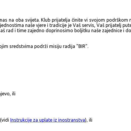
as na oba svijeta. Klub prijatelja činite vi svojom podrškom
ostima naše vjere i tradicije je Vaš servis, Vaš prijatelj put
u, naš rad i time zajedno doprinosimo boljitku naše zajednice i 
ojim sredstvima podrži misiju radija "BIR".
vo, ili
(vidi
Instrukcije za uplate iz inostranstva
), ili