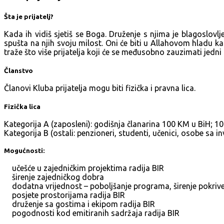
Šta je prijatelj?
Kada ih vidiš sjetiš se Boga. Druženje s njima je blagoslovl
spušta na njih svoju milost. Oni će biti u Allahovom hladu kad
traže što više prijatelja koji će se međusobno zauzimati jedn
Članstvo
Članovi Kluba prijatelja mogu biti fizička i pravna lica.
Fizička lica
Kategorija A (zaposleni): godišnja članarina 100 KM u BiH; 1
Kategorija B (ostali: penzioneri, studenti, učenici, osobe sa 
Mogućnosti:
učešće u zajedničkim projektima radija BIR
širenje zajedničkog dobra
dodatna vrijednost – poboljšanje programa, širenje pokriv
posjete prostorijama radija BIR
druženje sa gostima i ekipom radija BIR
pogodnosti kod emitiranih sadržaja radija BIR