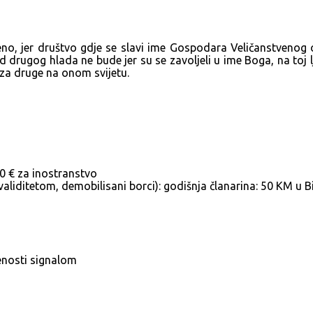
jeno, jer društvo gdje se slavi ime Gospodara Veličanstvenog o
 drugog hlada ne bude jer su se zavoljeli u ime Boga, na toj lju
i za druge na onom svijetu.
00 € za inostranstvo
invaliditetom, demobilisani borci): godišnja članarina: 50 KM u 
enosti signalom