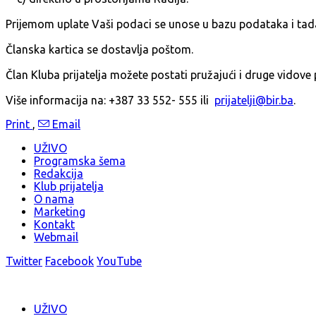
Prijemom uplate Vaši podaci se unose u bazu podataka i tada 
Članska kartica se dostavlja poštom.
Član Kluba prijatelja možete postati pružajući i druge vidove 
Više informacija na: +387 33 552- 555 ili
prijatelji@bir.ba
.
Print
,
Email
UŽIVO
Programska šema
Redakcija
Klub prijatelja
O nama
Marketing
Kontakt
Webmail
Twitter
Facebook
YouTube
UŽIVO