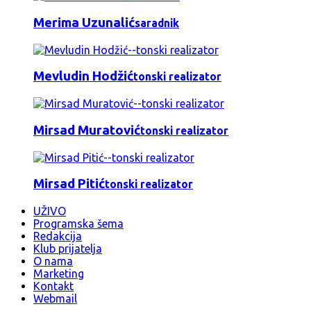
Merima Uzunalić
saradnik
Mevludin Hodžić
tonski realizator
Mirsad Muratović
tonski realizator
Mirsad Pitić
tonski realizator
UŽIVO
Programska šema
Redakcija
Klub prijatelja
O nama
Marketing
Kontakt
Webmail