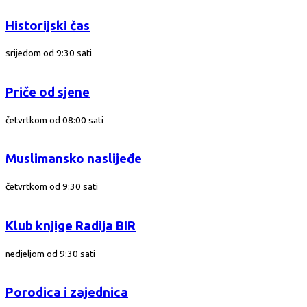
Historijski čas
srijedom od 9:30 sati
Priče od sjene
četvrtkom od 08:00 sati
Muslimansko naslijeđe
četvrtkom od 9:30 sati
Klub knjige Radija BIR
nedjeljom od 9:30 sati
Porodica i zajednica