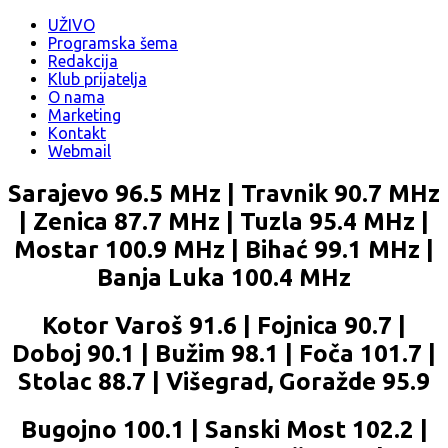
UŽIVO
Programska šema
Redakcija
Klub prijatelja
O nama
Marketing
Kontakt
Webmail
Sarajevo 96.5 MHz | Travnik 90.7 MHz
| Zenica 87.7 MHz | Tuzla 95.4 MHz |
Mostar 100.9 MHz | Bihać 99.1 MHz |
Banja Luka 100.4 MHz
Kotor Varoš 91.6 | Fojnica 90.7 |
Doboj 90.1 | Bužim 98.1 | Foča 101.7 |
Stolac 88.7 | Višegrad, Goražde 95.9
Bugojno 100.1 | Sanski Most 102.2 |