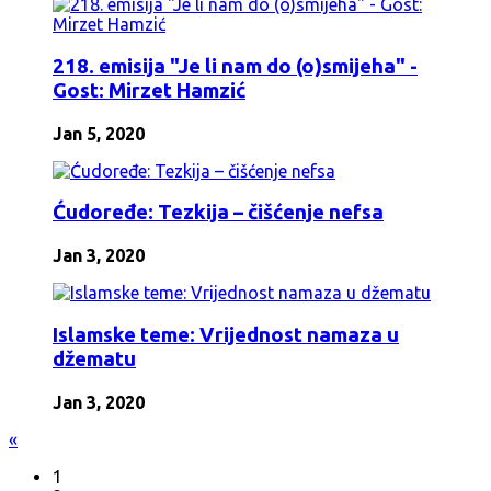
218. emisija "Je li nam do (o)smijeha" -
Gost: Mirzet Hamzić
Jan 5, 2020
Ćudoređe: Tezkija – čišćenje nefsa
Jan 3, 2020
Islamske teme: Vrijednost namaza u
džematu
Jan 3, 2020
«
1