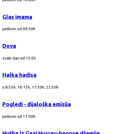
Glas imama
petkom od 09:30h
Dova
svaki dan od 15:05
Halka hadisa
u 8:55h, 16:15h, 17:50h, 22:50h
Pogledi - dijaloška emisija
petkom od 11:00h
Hutba iz Gazi Husrev-begove džamije