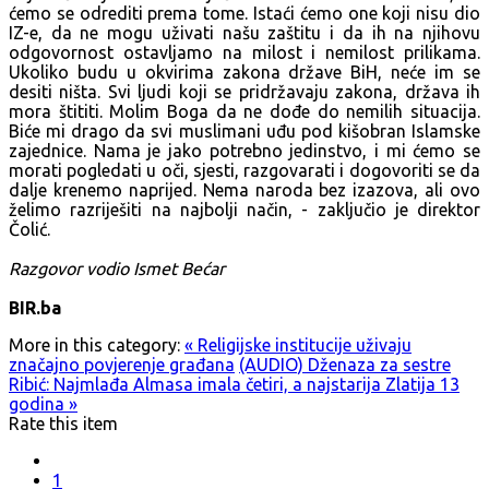
ćemo se odrediti prema tome. Istaći ćemo one koji nisu dio
IZ-e, da ne mogu uživati našu zaštitu i da ih na njihovu
odgovornost ostavljamo na milost i nemilost prilikama.
Ukoliko budu u okvirima zakona države BiH, neće im se
desiti ništa. Svi ljudi koji se pridržavaju zakona, država ih
mora štititi. Molim Boga da ne dođe do nemilih situacija.
Biće mi drago da svi muslimani uđu pod kišobran Islamske
zajednice. Nama je jako potrebno jedinstvo, i mi ćemo se
morati pogledati u oči, sjesti, razgovarati i dogovoriti se da
dalje krenemo naprijed. Nema naroda bez izazova, ali ovo
želimo razriješiti na najbolji način, - zaključio je direktor
Čolić.
Razgovor vodio Ismet Bećar
BIR.ba
More in this category:
« Religijske institucije uživaju
značajno povjerenje građana
(AUDIO) Dženaza za sestre
Ribić: Najmlađa Almasa imala četiri, a najstarija Zlatija 13
godina »
Rate this item
1