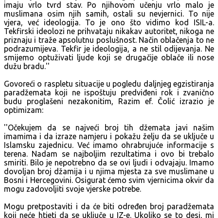
imaju vrlo tvrd stav. Po njihovom učenju vrlo malo je
muslimana osim njih samih, ostali su nevjernici. To nije
vjera, već ideologija. To je ono što vidimo kod ISIL-a.
Tekfirski ideolozi ne prihvataju nikakav autoritet, nikoga ne
priznaju i traže apsolutnu poslušnost. Način oblačenja to ne
podrazumijeva. Tekfir je ideologija, a ne stil odijevanja. Ne
smijemo optuživati ljude koji se drugačije oblače ili nose
dužu bradu.''
Govoreći o raspletu situacije u pogledu daljnjeg egzistiranja
paradžemata koji ne ispoštuju predviđeni rok i zvanično
budu proglašeni nezakonitim, Razim ef. Čolić izrazio je
optimizam:
''Očekujem da se najveći broj tih džemata javi našim
imamima i da izraze namjeru i pokažu želju da se uključe u
Islamsku zajednicu. Već imamo ohrabrujuće informacije s
terena. Nadam se najboljim rezultatima i ovo bi trebalo
smiriti. Bilo je nepotrebno da se ovi ljudi i odvajaju. Imamo
dovoljan broj džamija i u njima mjesta za sve muslimane u
Bosni i Hercegovini. Osigurat ćemo svim vjernicima okvir da
mogu zadovoljiti svoje vjerske potrebe.
Mogu pretpostaviti i da će biti određen broj paradžemata
koji neće htjeti da se uključe u IZ-e. Ukoliko se to desi, mi