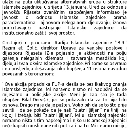
ulaže na putu uključivanja alternativnih grupa u strukture
Islamske zajednice, u srijedu 13. januara, Ured za odnose s
javnošću Rijaseta zvaničnim saopćenjem informisao je
javnost o odnosu Islamske zajednice prema
paradžematima i njihovom nelegalnom djelovanju, iznova
podcrtavajući nastojanje Islamske zajednice da
institucionalno zaštiti svoj prostor.
Gostujući u programu Radija Islamske zajednice ''BIR''
Razim ef. Čolić, direktor Uprave za vanjske poslove i
dijasporu Rijaseta IZ-e pojasnio je aktivnosti na polju
gašenja nelegalnih džemata i zatvaranja mesdžida koji
djeluju izvan okvira Islamske zajednice. Pri tome se osvrnuo
i na posljednja dešavanja oko hapšenja 11 osoba navodno
povezanih s terorizmom:
''Ova akcija pripadnika FUP-a desila se bez ikakvog znanja
Islamske zajednice. Mi naravno nismo ni nadležni da se
miješamo u policijske akcije. Meni je žao što je tada
uhapšen Bilal Dervišić, jer se pokazalo da za to nije bilo
osnova. Drago mi je da je pušten. Volio bih da se to što prije
završi i da se pokaže da je naš ''zlatni ljiljan'' na liniji na
kojoj i trebaju biti ''zlatni ljiljani'. Mi u Islamskoj zajednici
nemamo ništa s tim hapšenjima i niko u Islamskoj zajednici
neće hapsiti muslimane niti poticati na to. Mi imamo misiju,