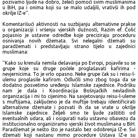
pozivamo ljude na dobro, želeći pomoći svim muslimanima
u BiH, pa i onima koji su se malo udaljili, vrativši ih pod
okrilje IZ-e''.
Komentarišući aktivnosti na suzbijanju alternativne prakse
u organizaciji i vršenju vjerskih dužnosti, Razim ef. Čolić
pojasnio je ustavne odredbe koje preciziraju proceduru
osnivanja novih džemata. Svi nelegalni džemati su
paradžemati i predstavljaju strano tijelo u zajednici
muslimana:
''Kako su krenula nemila dešavanja po Evropi, pojavile su se
grupe koje su druge počele proglašavati kafirima -
nevjernicima. To je vrlo opasno. Neke grupe čak su i reisu-l-
ulemu proglasile kafirom. Odlučili smo zbog toga da se
dodatno posvetimo uređenju Islamske zajednice. Podršku
nam je dala i Koordinacija Bošnjačkih nevladinih
organizacija i mi to cijenimo. Na savjetovanju reisu-l-uleme
s muftijama, zaključeno je da muftije trebaju identificirati
alternativne džemate i pozvati ih da se vrate u okrilje
Islamske zajednice. Željeli smo te ljude zaštititi od
eventualnih udara, ali i osigurati našu ustavnu obavezu da
institucionalno organiziramo vjerski život muslimana u BiH.
Paradžemat je nešto što je nastalo bez odobrenja IZ-e. Svi
džemati koji nastanu mimo procedure Ustava IZ-e su