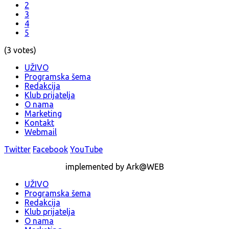
2
3
4
5
(3 votes)
UŽIVO
Programska šema
Redakcija
Klub prijatelja
O nama
Marketing
Kontakt
Webmail
Twitter
Facebook
YouTube
implemented by Ark@WEB
UŽIVO
Programska šema
Redakcija
Klub prijatelja
O nama