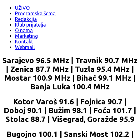
UŽIVO
Programska šema
Redakcija
Klub prijatelja
O nama
Marketing
Kontakt
Webmail
Sarajevo 96.5 MHz | Travnik 90.7 MHz
| Zenica 87.7 MHz | Tuzla 95.4 MHz |
Mostar 100.9 MHz | Bihać 99.1 MHz |
Banja Luka 100.4 MHz
Kotor Varoš 91.6 | Fojnica 90.7 |
Doboj 90.1 | Bužim 98.1 | Foča 101.7 |
Stolac 88.7 | Višegrad, Goražde 95.9
Bugojno 100.1 | Sanski Most 102.2 |