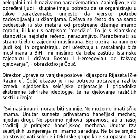
nelegalni i mi ih nazivamo paradžematima. Zanimljivo je da
određeni ljudi i skupine imaju potrebu da se organiziraju u
takve paradžemate, umjesto da vjerske potrebe
zadovoljavaju u džamijama. Dešava se često da na samo
pedesetak ili sto metara od prostreane džamije imamo
zgradu, ili kuću s natpisom 'mesdžid'. To je s islamskog
stanovišta najblaže rečeno, nerazumljivo. Paradžemati su
strano tijelo u zajednici muslimana. Bez obzira na namjere
ljudi koji ih organiziraju, oni učestvuju u rastakanju bića
muslimana u BiH i mi mislimo da treba zaštititi Islamsku
zajednicu i državu Bosnu i Hercegovinu od takvog
djelovanja'', - obrazložio je Čolić.
Direktor Uprave za vanjske poslove i dijasporu Rijaseta IZ-e
Razim ef. Čolić ukazao je i na potrebu uočavanja razlike
između sljedbenika selefijske orijentacije i pripadnika
ekstremne tekfirske ideologije, te na djelovanje različitih
sekti i učenja:
''Svi naši imami moraju biti sunnije. Ne možemo imati ši'iju
imama. Unutar sunneta prihvatamo hanefijski mezheb,
nijedan drugi. Ne sporimo njihovu ispravnost, ali u našoj
tradiciji je primjena hanefijskog mezheba. Unutar tzv.
selefijskih usmjerenja mi imamo saradnju. Ne bi se smjelo
poistovjećivati selefije i tekfirske grupe koje su opasne. Oni