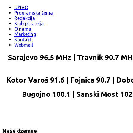
UŽIVO
Programska šema
Redakcija
Klub prijatelja
O nama
Marketing
Kontakt
Webmail
Sarajevo 96.5 MHz | Travnik 90.7 MHz
Kotor Varoš 91.6 | Fojnica 90.7 | Dobo
Bugojno 100.1 | Sanski Most 102.2
Naše džamije