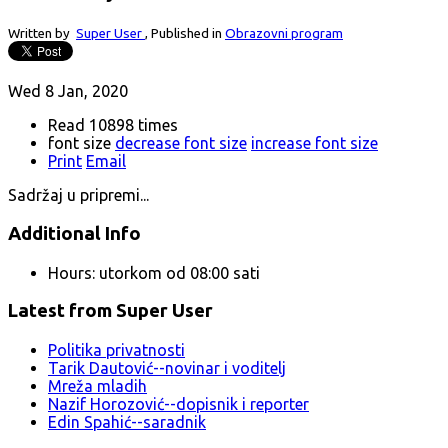
Written by
Super User
,
Published in
Obrazovni program
Wed 8 Jan, 2020
Read 10898 times
font size
decrease font size
increase font size
Print
Email
Sadržaj u pripremi...
Additional Info
Hours:
utorkom od 08:00 sati
Latest from Super User
Politika privatnosti
Tarik Dautović--novinar i voditelj
Mreža mladih
Nazif Horozović--dopisnik i reporter
Edin Spahić--saradnik