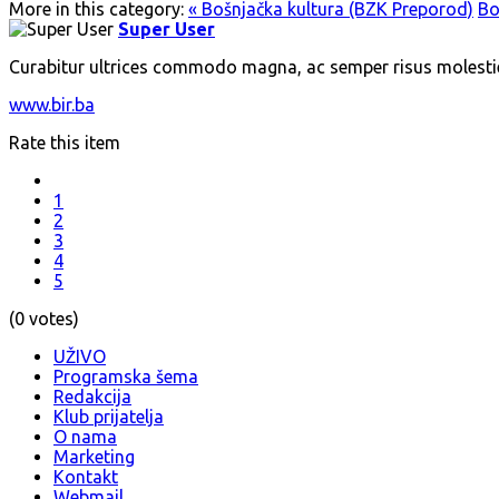
More in this category:
« Bošnjačka kultura (BZK Preporod)
Bo
Super User
Curabitur ultrices commodo magna, ac semper risus molesti
www.bir.ba
Rate this item
1
2
3
4
5
(0 votes)
UŽIVO
Programska šema
Redakcija
Klub prijatelja
O nama
Marketing
Kontakt
Webmail