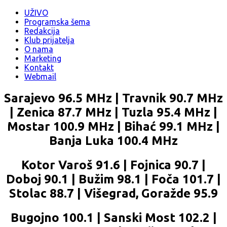
UŽIVO
Programska šema
Redakcija
Klub prijatelja
O nama
Marketing
Kontakt
Webmail
Sarajevo 96.5 MHz | Travnik 90.7 MHz
| Zenica 87.7 MHz | Tuzla 95.4 MHz |
Mostar 100.9 MHz | Bihać 99.1 MHz |
Banja Luka 100.4 MHz
Kotor Varoš 91.6 | Fojnica 90.7 |
Doboj 90.1 | Bužim 98.1 | Foča 101.7 |
Stolac 88.7 | Višegrad, Goražde 95.9
Bugojno 100.1 | Sanski Most 102.2 |