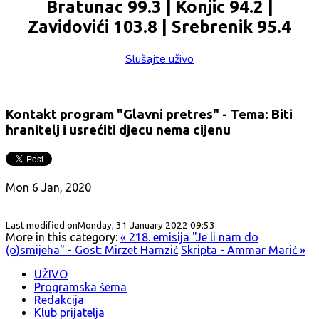
Bratunac 99.3 | Konjic 94.2 |
Zavidovići 103.8 | Srebrenik 95.4
Slušajte uživo
Kontakt program "Glavni pretres" - Tema: Biti
hranitelj i usrećiti djecu nema cijenu
Mon 6 Jan, 2020
Last modified onMonday, 31 January 2022 09:53
More in this category:
« 218. emisija "Je li nam do
(o)smijeha" - Gost: Mirzet Hamzić
Skripta - Ammar Marić »
UŽIVO
Programska šema
Redakcija
Klub prijatelja