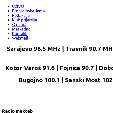
UŽIVO
Programska šema
Redakcija
Klub prijatelja
O nama
Marketing
Kontakt
Webmail
Sarajevo 96.5 MHz | Travnik 90.7 MHz
Kotor Varoš 91.6 | Fojnica 90.7 | Dobo
Bugojno 100.1 | Sanski Most 102.2
Radio mekteb