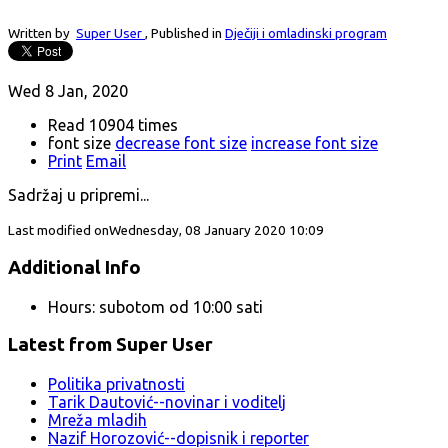
Written by
Super User
,
Published in
Dječiji i omladinski program
Wed 8 Jan, 2020
Read 10904 times
font size
decrease font size
increase font size
Print
Email
Sadržaj u pripremi...
Last modified onWednesday, 08 January 2020 10:09
Additional Info
Hours:
subotom od 10:00 sati
Latest from Super User
Politika privatnosti
Tarik Dautović--novinar i voditelj
Mreža mladih
Nazif Horozović--dopisnik i reporter