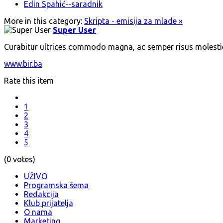
Edin Spahić--saradnik
More in this category:
Skripta - emisija za mlade »
Super User
Curabitur ultrices commodo magna, ac semper risus molesti
www.bir.ba
Rate this item
1
2
3
4
5
(0 votes)
UŽIVO
Programska šema
Redakcija
Klub prijatelja
O nama
Marketing