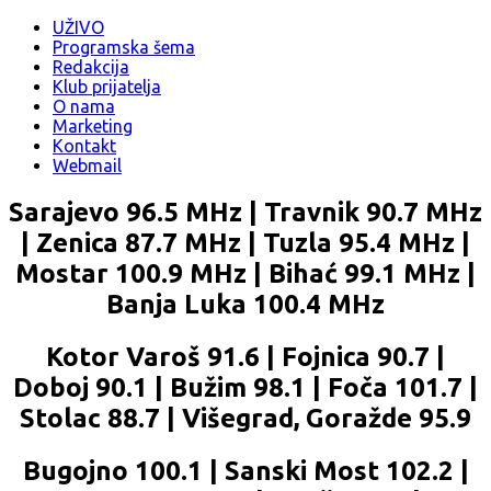
UŽIVO
Programska šema
Redakcija
Klub prijatelja
O nama
Marketing
Kontakt
Webmail
Sarajevo 96.5 MHz | Travnik 90.7 MHz
| Zenica 87.7 MHz | Tuzla 95.4 MHz |
Mostar 100.9 MHz | Bihać 99.1 MHz |
Banja Luka 100.4 MHz
Kotor Varoš 91.6 | Fojnica 90.7 |
Doboj 90.1 | Bužim 98.1 | Foča 101.7 |
Stolac 88.7 | Višegrad, Goražde 95.9
Bugojno 100.1 | Sanski Most 102.2 |