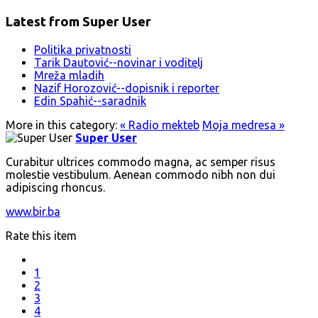
Latest from Super User
Politika privatnosti
Tarik Dautović--novinar i voditelj
Mreža mladih
Nazif Horozović--dopisnik i reporter
Edin Spahić--saradnik
More in this category:
« Radio mekteb
Moja medresa »
Super User
Curabitur ultrices commodo magna, ac semper risus
molestie vestibulum. Aenean commodo nibh non dui
adipiscing rhoncus.
www.bir.ba
Rate this item
1
2
3
4