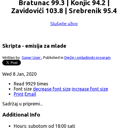
Bratunac 99.3 | Konjic 94.2 |
Zavidovići 103.8 | Srebrenik 95.4
Slušajte uživo
Skripta - emisija za mlade
Written by
Super User
,
Published in
Dječiji i omladinski program
Wed 8 Jan, 2020
Read 9929 times
font size
decrease font size
increase font size
Print
Email
Sadržaj u pripremi...
Additional Info
Hours:
subotom od 18:00 sati