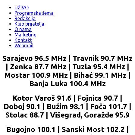
UŽIVO
Programska šema
Redakcija
Klub prijatelja
O nama
Marketing
Kontakt
Webmail
Sarajevo 96.5 MHz | Travnik 90.7 MHz
| Zenica 87.7 MHz | Tuzla 95.4 MHz |
Mostar 100.9 MHz | Bihać 99.1 MHz |
Banja Luka 100.4 MHz
Kotor Varoš 91.6 | Fojnica 90.7 |
Doboj 90.1 | Bužim 98.1 | Foča 101.7 |
Stolac 88.7 | Višegrad, Goražde 95.9
Bugojno 100.1 | Sanski Most 102.2 |