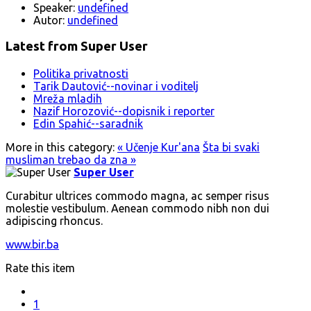
Speaker:
undefined
Autor:
undefined
Latest from Super User
Politika privatnosti
Tarik Dautović--novinar i voditelj
Mreža mladih
Nazif Horozović--dopisnik i reporter
Edin Spahić--saradnik
More in this category:
« Učenje Kur'ana
Šta bi svaki
musliman trebao da zna »
Super User
Curabitur ultrices commodo magna, ac semper risus
molestie vestibulum. Aenean commodo nibh non dui
adipiscing rhoncus.
www.bir.ba
Rate this item
1