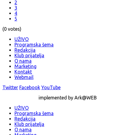
2
3
4
5
(0 votes)
UŽIVO
Programska šema
Redakcija
Klub prijatelja
O nama
Marketing
Kontakt
Webmail
Twitter
Facebook
YouTube
implemented by Ark@WEB
UŽIVO
Programska šema
Redakcija
Klub prijatelja
O nama
Marketing