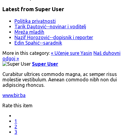
Latest from Super User
Politika privatnosti
Tarik Dautović--novinar i voditelj
Mreža mladih
Nazif Horozović--dopisnik i reporter
Edin Spahić--saradnik
More in this category:
« Učenje sure Yasin
Naš duhovni
odgoj »
Super User
Curabitur ultrices commodo magna, ac semper risus
molestie vestibulum. Aenean commodo nibh non dui
adipiscing rhoncus.
www.bir.ba
Rate this item
1
2
3