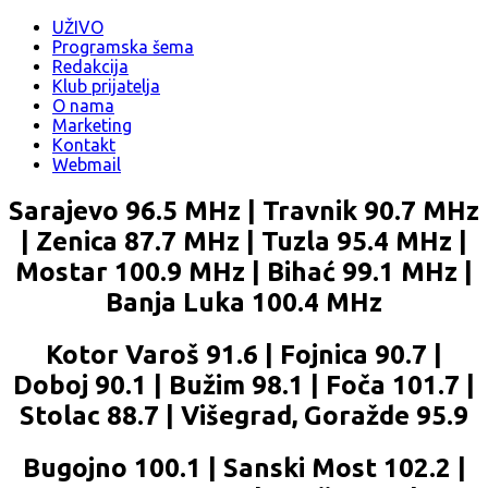
UŽIVO
Programska šema
Redakcija
Klub prijatelja
O nama
Marketing
Kontakt
Webmail
Sarajevo 96.5 MHz | Travnik 90.7 MHz
| Zenica 87.7 MHz | Tuzla 95.4 MHz |
Mostar 100.9 MHz | Bihać 99.1 MHz |
Banja Luka 100.4 MHz
Kotor Varoš 91.6 | Fojnica 90.7 |
Doboj 90.1 | Bužim 98.1 | Foča 101.7 |
Stolac 88.7 | Višegrad, Goražde 95.9
Bugojno 100.1 | Sanski Most 102.2 |